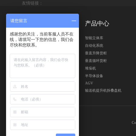
友情链接：
请您留言
公司理念
产品中心
感谢您的关注，当前客服人员不在
公司简介
智能立体库
线，请填写一下您的信息，我们会
尽快和您联系。
发展方向
自动化系统
资质证书
垂直升降货柜
垂直循环货柜
堆垛机
半导体设备
AGV
输送机提升机拆叠盘机
C